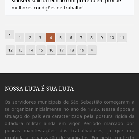
Sindserv solicita reunião com prefeito em prol de
melhores condições de trabalho!
1
2
3
4
5
6
7
8
9
10
11
12
13
14
15
16
17
18
19
NOSSA LUTA É SUA LUTA
Os servidores municipais de São Sebastião começaram a
se organizar inicialmente no ano de 1985. Nessa época a
situação do país era caracterizada pela postura rígida da
ditadura militar ainda em vigor. Período marcado por
poucas manifestações dos trabalhadores, já que era
proibida a organização de sindicatos. Foi neste contexto