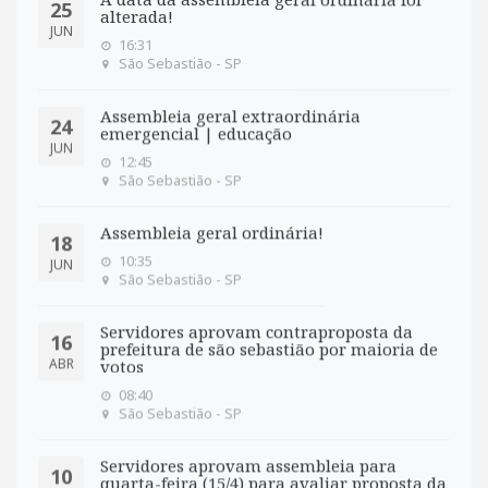
A data da assembleia geral ordinária foi
25
alterada!
JUN
16:31
São Sebastião - SP
Assembleia geral extraordinária
24
emergencial | educação
JUN
12:45
São Sebastião - SP
Assembleia geral ordinária!
18
10:35
JUN
São Sebastião - SP
Servidores aprovam contraproposta da
16
prefeitura de são sebastião por maioria de
ABR
votos
08:40
São Sebastião - SP
Servidores aprovam assembleia para
10
quarta-feira (15/4) para avaliar proposta da