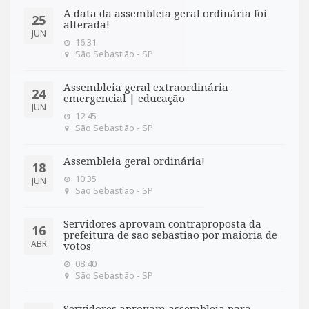
A data da assembleia geral ordinária foi
25
alterada!
JUN
16:31
São Sebastião - SP
Assembleia geral extraordinária
24
emergencial | educação
JUN
12:45
São Sebastião - SP
Assembleia geral ordinária!
18
10:35
JUN
São Sebastião - SP
Servidores aprovam contraproposta da
16
prefeitura de são sebastião por maioria de
ABR
votos
08:40
São Sebastião - SP