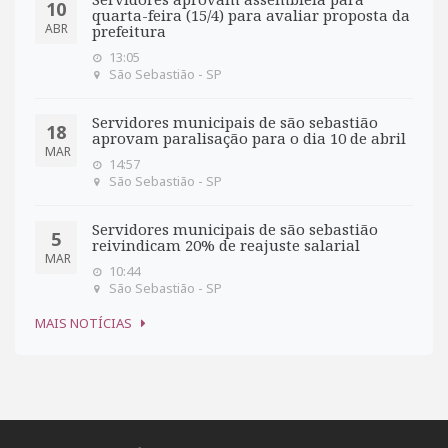
Servidores aprovam assembleia para
10
quarta-feira (15/4) para avaliar proposta da
ABR
prefeitura
13:05
São Sebastião - SP
Servidores municipais de são sebastião
18
aprovam paralisação para o dia 10 de abril
MAR
14:57
São Sebastião - SP
Servidores municipais de são sebastião
5
reivindicam 20% de reajuste salarial
MAR
10:44
São Sebastião - SP
MAIS NOTÍCIAS