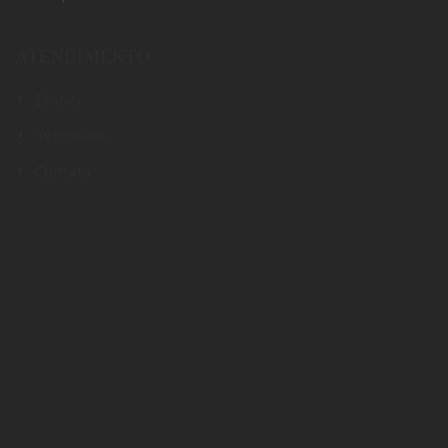
Municipais de São Sebastião.
ATENDIMENTO
Emails
Telefones
Contato
SEDES
Sede Centro
Rua José David do Vale, 33 – Centro
Telefone: 3892-1545
Subsede Enseada
Rua Carlos Gomes, 141 – Enseada
Telefone: 3861-2692