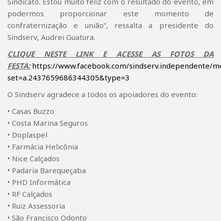
Sindicato. Estou muito feliz com o resultado do evento, em
podermos proporcionar este momento de
confraternização e união”, ressalta a presidente do
Sindserv, Audrei Guatura.
CLIQUE NESTE LINK E ACESSE AS FOTOS DA
FESTA:
https://www.facebook.com/sindserv.independente/m
set=a.2437659686344305&type=3
O Sindserv agradece a todos os apoiadores do evento:
• Casas Buzzo
• Costa Marina Seguros
• Doplaspel
• Farmácia Helicônia
• Nice Calçados
• Padaria Barequeçaba
• PHD Informática
• RF Calçados
• Ruiz Assessoria
• São Francisco Odonto