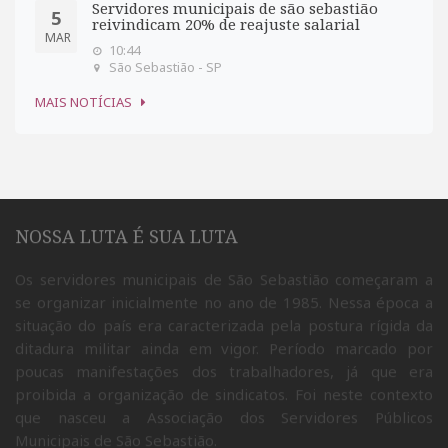
Servidores municipais de são sebastião
5
reivindicam 20% de reajuste salarial
MAR
10:44
São Sebastião - SP
MAIS NOTÍCIAS
NOSSA LUTA É SUA LUTA
Os servidores municipais de São Sebastião começaram a
se organizar inicialmente no ano de 1985. Nessa época a
situação do país era caracterizada pela postura rígida da
ditadura militar ainda em vigor. Período marcado por
poucas manifestações dos trabalhadores, já que era
proibida a organização de sindicatos. Foi neste contexto
que nasceu a Associação dos Servidores Públicos